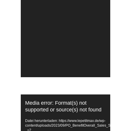
Video-
Media error: Format(s) not
Player
supported or source(s) not found
Datei herunterladen: https://www.lepetitmax.de/wp-
content/uploads/2023/09/PO_BenefitOverall_Sales_Story_1080
_=2