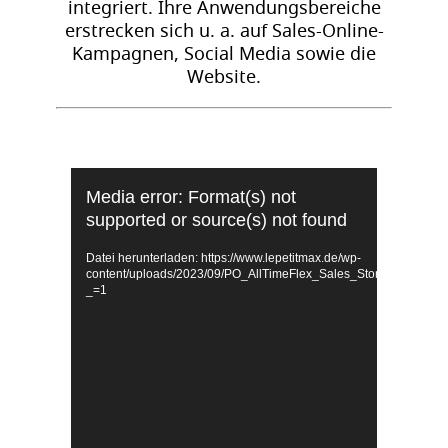
integriert. Ihre Anwendungsbereiche
erstrecken sich u. a. auf Sales-Online-
Kampagnen, Social Media sowie die
Website.
Video-
Media error: Format(s) not
Player
supported or source(s) not found
Datei herunterladen: https://www.lepetitmax.de/wp-
content/uploads/2023/09/PO_AllTimeFlex_Sales_Story_1080x1
_=1