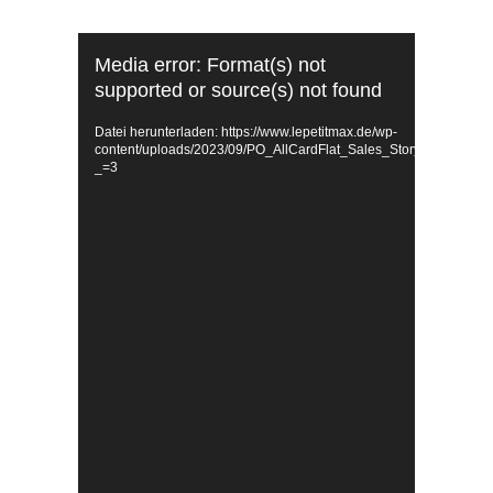
Video-
Media error: Format(s) not
Player
supported or source(s) not found
Datei herunterladen: https://www.lepetitmax.de/wp-
content/uploads/2023/09/PO_AllCardFlat_Sales_Story_1080x19
_=3