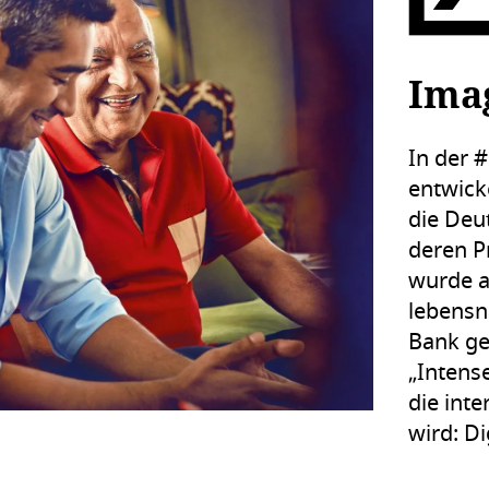
Ima
In der 
entwicke
die Deu
deren P
wurde a
lebensn
Bank ge
„Intense
die inte
wird: Dig