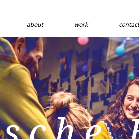
about
work
contac
tsche 