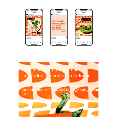
Video-
Media error: Format(s) not
Player
supported or source(s) not found
Datei herunterladen: https://www.lepetitmax.de/wp-
content/uploads/2023/11/230718_BF_Veggie_Rezeptfilm_Falalafe
_=1