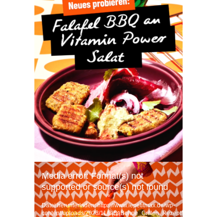
Video-
Media error: Format(s) not
Player
supported or source(s) not found
Datei herunterladen: https://www.lepetitmax.de/wp-
content/uploads/2023/11/BiBaBohne_Grillen_Rezeptfilm_Ver006