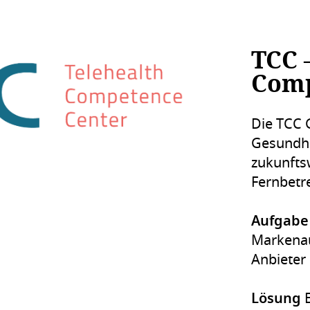
TCC 
Comp
Die TCC 
Gesundhe
zukunfts
Fernbetr
Aufgabe
Markenau
Anbieter 
Lösung
E