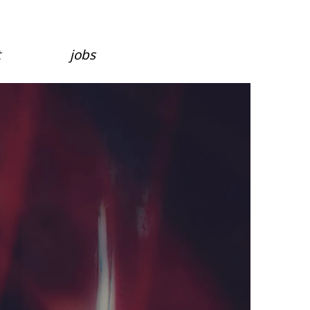
t
jobs