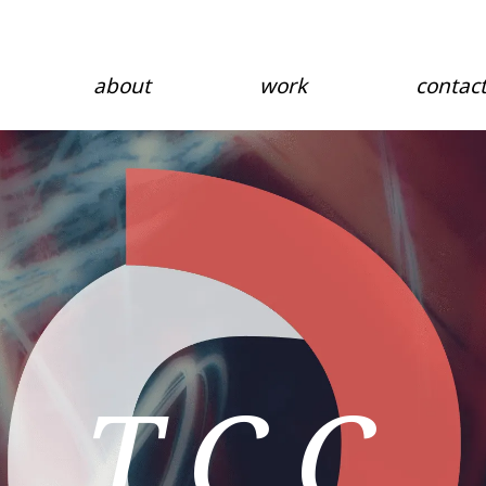
about
work
contac
TCC